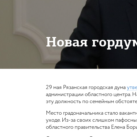
Новая горду
29 мая Рязанская городская дума
утв
администрации областного центра. Н
эту должность по семейным обстояте
Место градоначальника стало вакантн
уходе. Из-за своих слишком пафосны
областного правительства Елена Бор