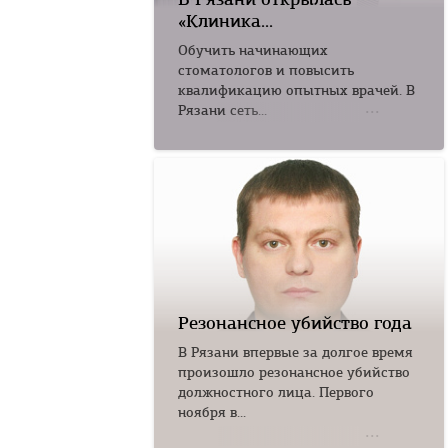
«Клиника...
Обучить начинающих
стоматологов и повысить
квалификацию опытных врачей. В
Рязани сеть...
Резонансное убийство года
В Рязани впервые за долгое время
произошло резонансное убийство
должностного лица. Первого
ноября в...