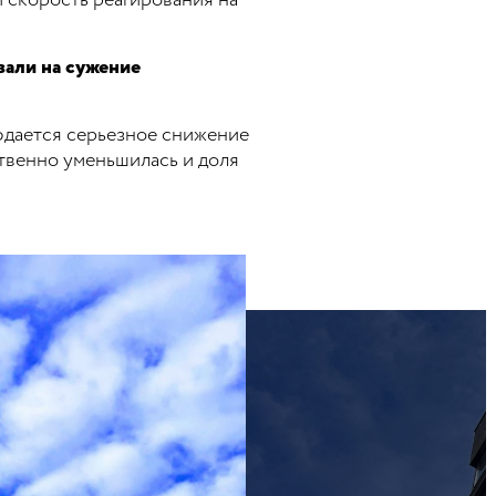
и скорость реагирования на
вали на сужение
людается серьезное снижение
твенно уменьшилась и доля