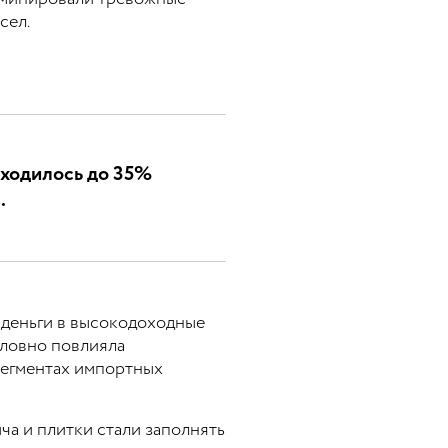
сел.
иходилось до 35%
.
и деньги в высокодоходные
словно повлияла
сегментах импортных
ча и плитки стали заполнять