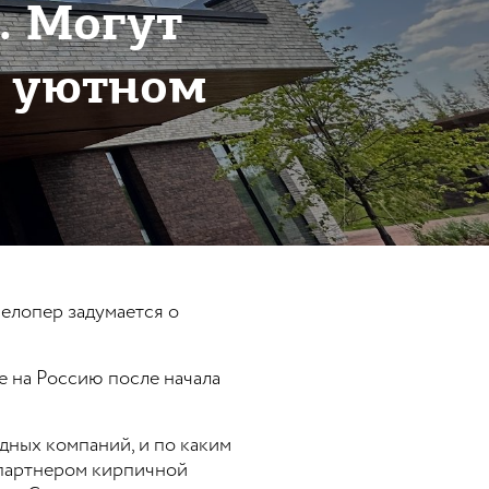
. Могут
б уютном
елопер задумается о
е на Россию после начала
дных компаний, и по каким
 партнером кирпичной